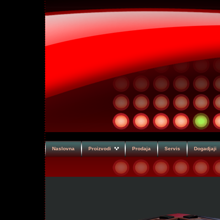
Naslovna
Proizvodi
Prodaja
Servis
Dogadja