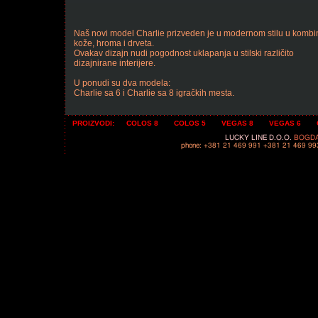
Naš novi model Charlie prizveden je u modernom stilu u kombin
kože, hroma i drveta.
Ovakav dizajn nudi pogodnost uklapanja u stilski različito
dizajnirane interijere.
U ponudi su dva modela:
Charlie sa 6 i Charlie sa 8 igračkih mesta.
PROIZVODI:
COLOS 8
COLOS 5
VEGAS 8
VEGAS 6
LUCKY LINE D.O.O. 
BOGDA
phone: +381 21 469 991 +381 21 469 99