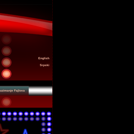
English
Srpski
uzimanje Fajlova