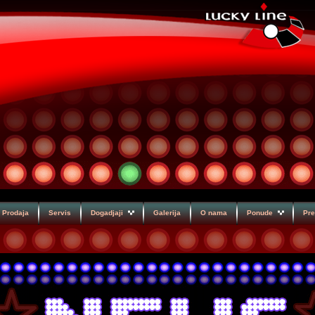
Prodaja
Servis
Dogadjaji
Galerija
O nama
Ponude
Pre