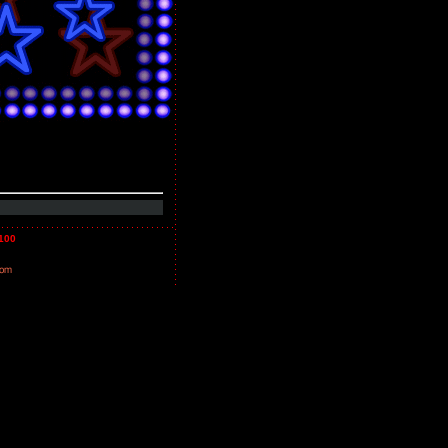
100
com