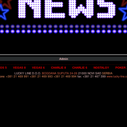
Admin
OS 5
VEGAS 8
VEGAS 6
CHARLIE 8
CHARLIE 6
NOSTALGY
POKER 
LUCKY LINE D.O.O. 
BOGDANA SUPUTA 24-26
 21000 NOVI SAD 
SERBIA

one: +381 21 469 991 +381 21 469 993 +381 21 469 994
 fax: +381 21 467 399 
www.lucky-line.